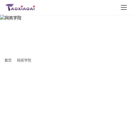
网商学院
网商学院包括淘宝网、阿里巴巴、亚马逊、京东、拼多多等经验资
讯，BUG技巧教程。
首页
网商学院