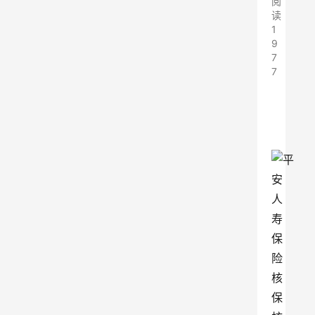
阅
读
1
9
7
7