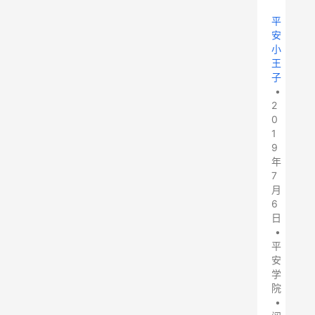
平
安
小
王
子
•
2
0
1
9
年
7
月
6
日
•
平
安
学
院
•