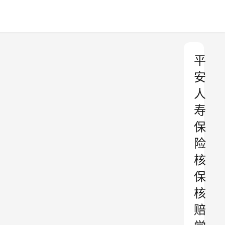
平
安
人
寿
保
险
核
保
核
赔