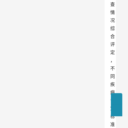
查
情
况
综
合
评
定
，
不
同
疾
病
评
定
标
准