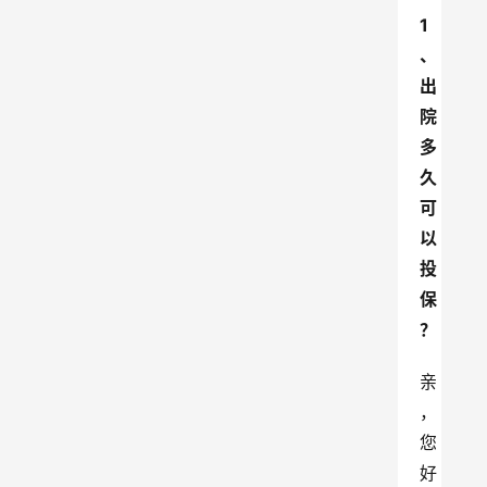
1
、
出
院
多
久
可
以
投
保
？
亲
，
您
好