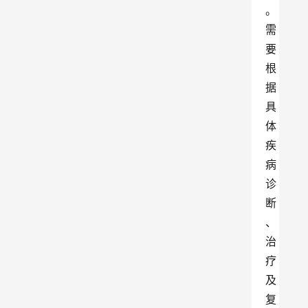
。
需
要
根
据
具
体
疾
病
诊
断
、
治
疗
及
复