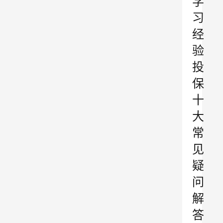
学
习
经
验
投
保
十
大
常
见
疑
问
解
答