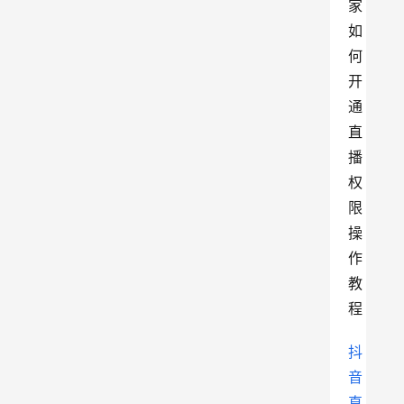
抖
音
直