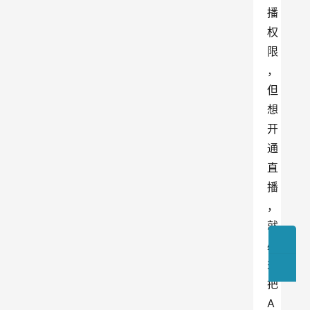
播
权
限
，
但
想
开
通
直
播
，
就
必
须
把
A