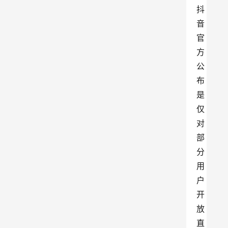
抖
音
官
方
公
布
是
仅
对
部
分
用
户
开
放
直