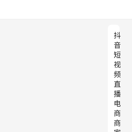
抖
音
短
视
频
直
播
电
商
商