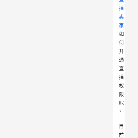
播
卖
家
如
何
开
通
直
播
权
限
呢
？
目
前