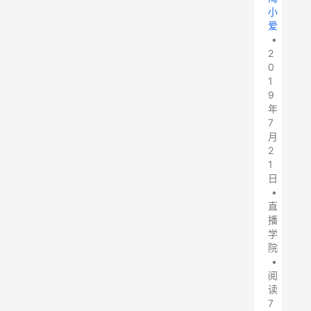
小
爱
•
2
0
1
9
年
7
月
2
1
日
•
直
播
学
院
•
阅
读
7