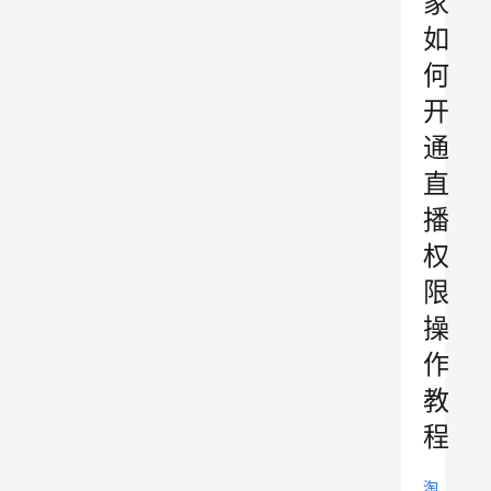
家
如
何
开
通
直
播
权
限
操
作
教
程
淘