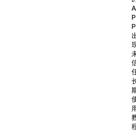
A
P
P