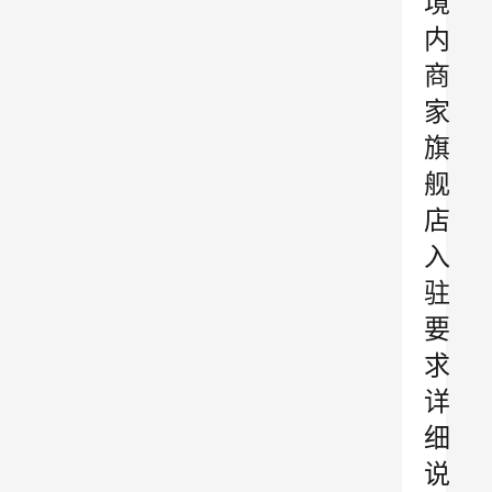
境
内
商
家
旗
舰
店
入
驻
要
求
详
细
说