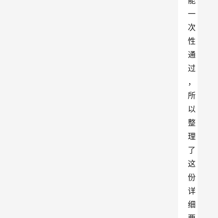
能
一
次
性
通
过
，
所
以
整
理
了
这
份
详
细