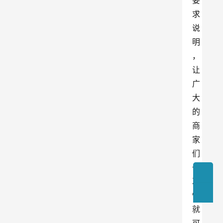
要
求
说
明
，
让
广
大
的
商
家
们
一
次
性
就