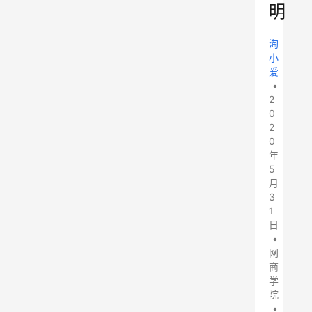
明
淘
小
爱
•
2
0
2
0
年
5
月
3
1
日
•
网
商
学
院
•