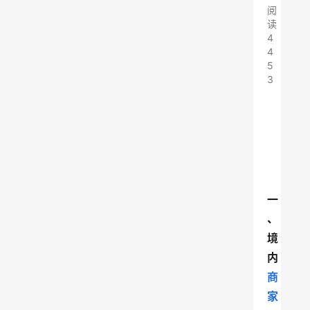
阅
读
4
4
5
3
一
、
境
内
商
家