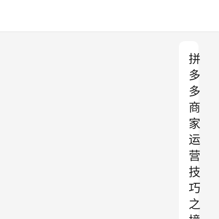
拼
多
多
商
家
运
营
技
巧
之