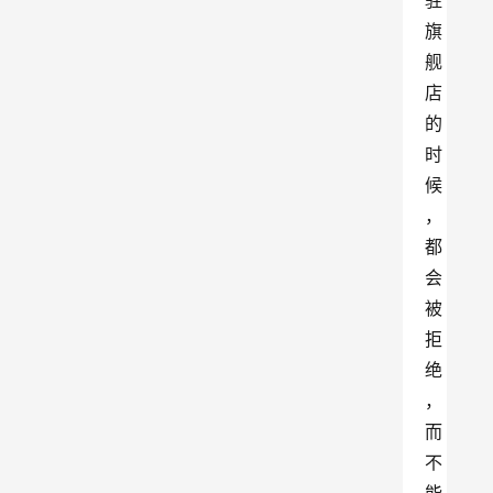
驻
旗
舰
店
的
时
候
，
都
会
被
拒
绝
，
而
不