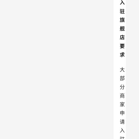
入
驻
旗
舰
店
要
求
大
部
分
商
家
申
请
入