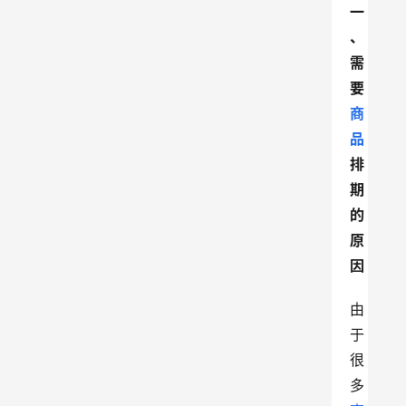
一
、
需
要
商
品
排
期
的
原
因
由
于
很
多