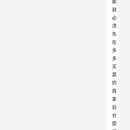
那
就
必
须
先
在
多
多
买
菜
的
商
家
后
台
提