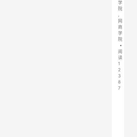
学
院
,
网
商
学
院
•
阅
读
1
2
3
8
7