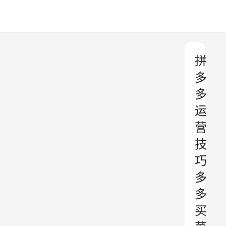
拼
多
多
运
营
技
巧
多
多
买