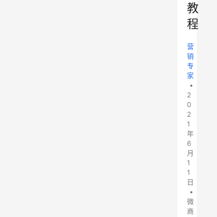
教
程
营
销
专
家
•
2
0
2
1
年
6
月
1
1
日
•
微
商