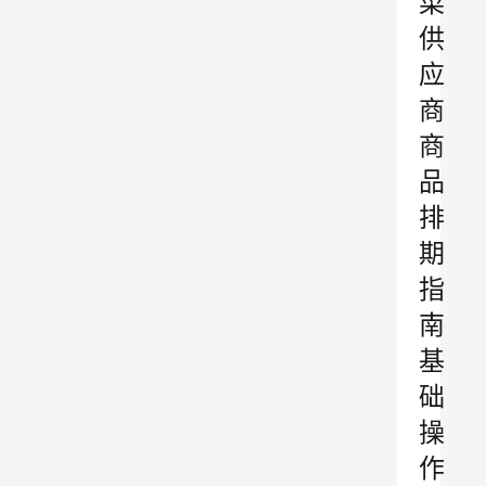
菜
供
应
商
商
品
排
期
指
南
基
础
操
作