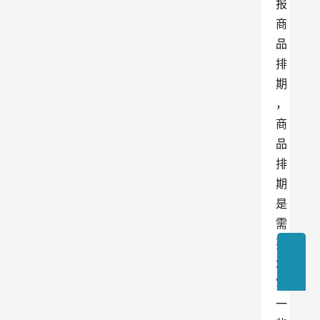
报
商
品
排
期
，
商
品
排
期
是
需
要
填
写
一