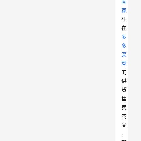
商
家
想
在
多
多
买
菜
的
供
货
售
卖
商
品
，