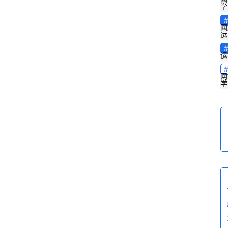
学
网
运
运
网
首
学
页
电
商
干
货
学
院
专
登录
注册
题