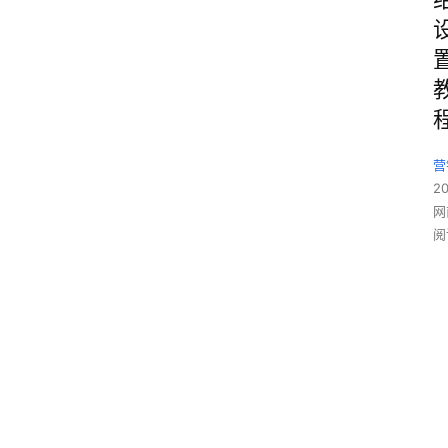
营
2
网
阅