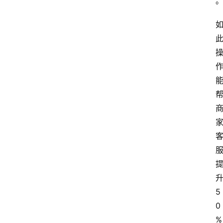
5
0
%