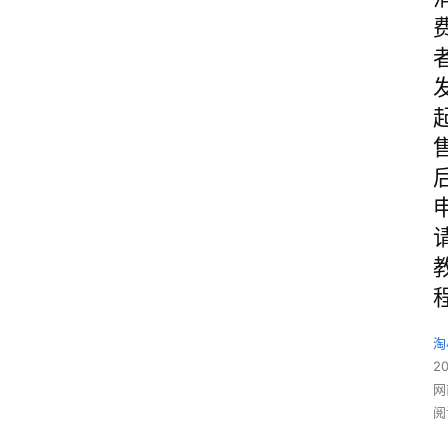
淘
2
网
阅