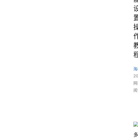
淘
2
网
阅