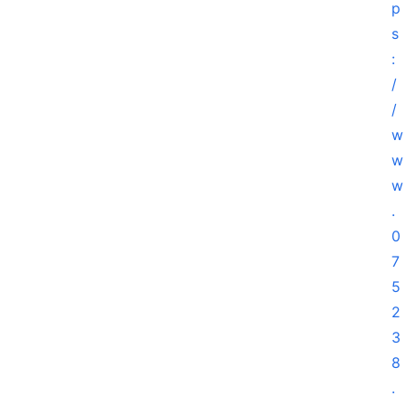
p
s
:
/
/
w
w
w
.
0
7
5
2
3
8
.