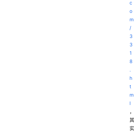
c
o
m
/
3
3
1
8
.
h
t
m
l