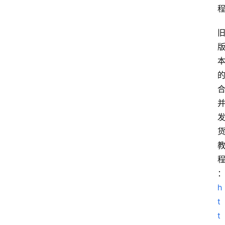
h
t
t