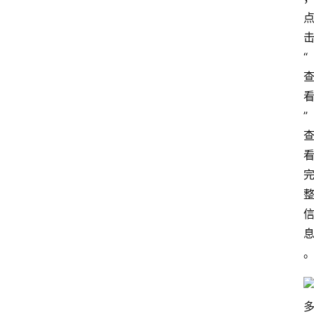
“
首
页
”
电
商
干
货
学
院
专
题
爱