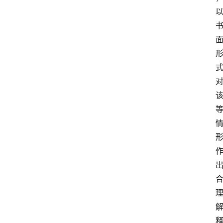
院
专
题
爱
问
易
答
找
服
务