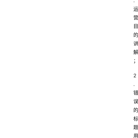
.
2
.