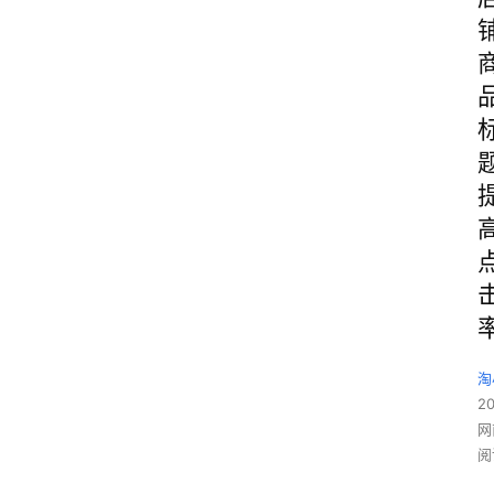
淘
2
网
阅