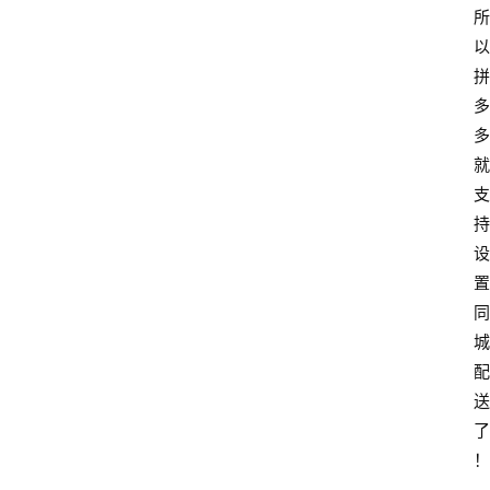
所
以
拼
多
多
就
支
持
设
置
同
城
配
送
了
！