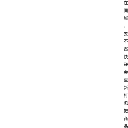
在
同
城
，
要
不
然
快
递
会
重
新
打
包
把
商
品