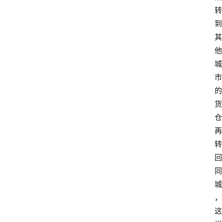
转
到
其
他
城
市
的
货
仓
再
转
回
同
城
，
这