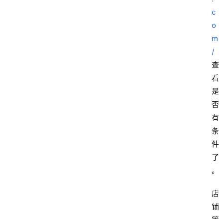
c
o
m
/
查
看
是
否
有
条
件
了
。
店
铺