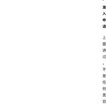
”
准
入
申
请
上
面
讲
过
，
不
是
任
何
类
目