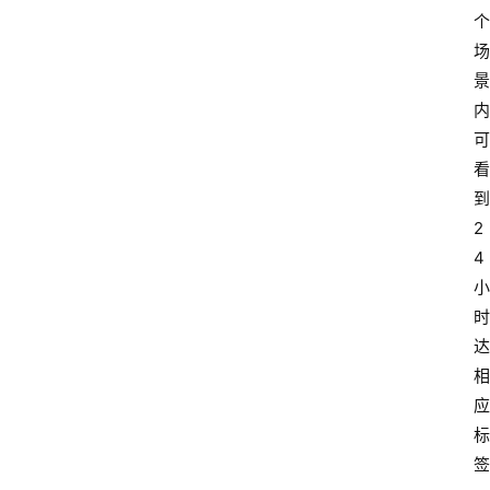
个
场
景
内
可
看
到
2
4
小
时
达
相
应
标
签