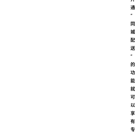
通
“
同
城
配
送
”
的
功
能
就
可
以
享
有
专