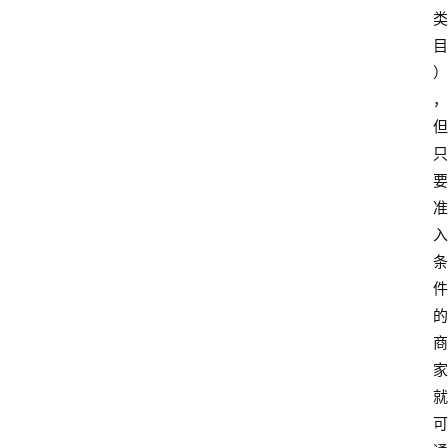
类
目
）
，
但
只
要
准
入
条
件
的
商
家
就
可