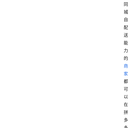
同
城
自
配
送
能
力
的
商
家
都
可
以
在
拼
多
多