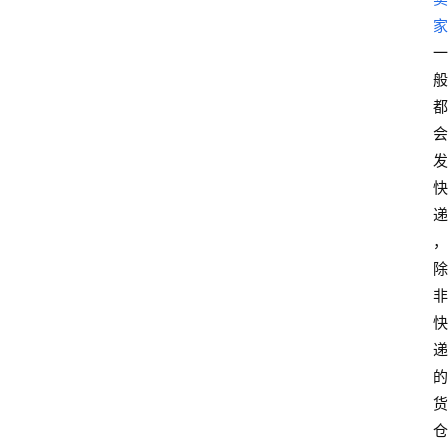
家
一
般
都
会
发
快
递
，
除
非
快
递
的
货
仓