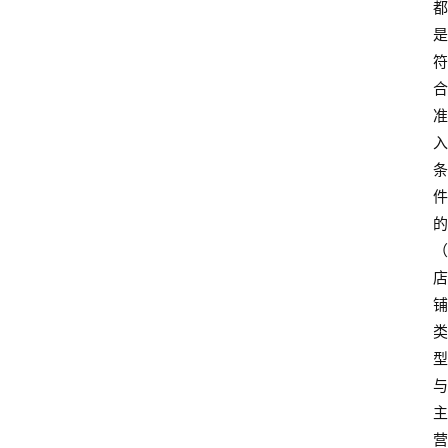
都
是
符
合
准
入
条
件
的
（
店
铺
类
型
与
主
营