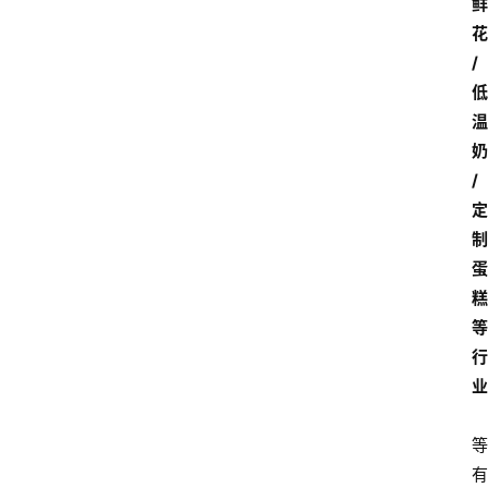
鲜
花
/
低
温
奶
/
定
制
蛋
糕
等
行
业
等
有