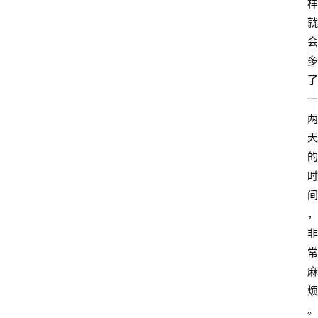
样
就
会
多
了
一
两
天
的
时
间
，
非
常
麻
烦
。