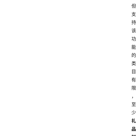
但
支
持
该
功
能
的
类
目
有
限
，
至
少
礼
品