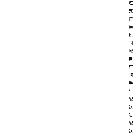
过
支
持
通
过
同
城
自
有
骑
手
/
配
送
员
配
送