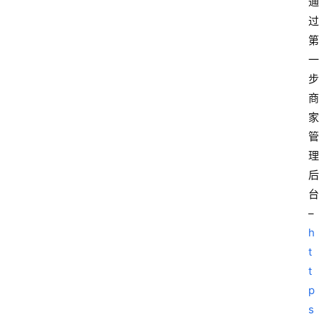
通
过
第
一
步
商
家
管
理
后
台
–
h
t
t
p
s