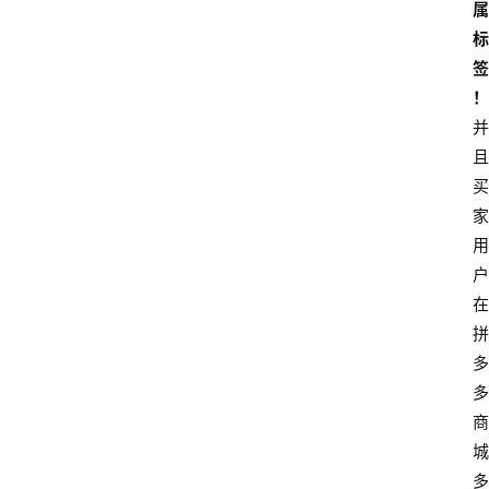
属
标
签
！
并
且
买
家
用
户
在
拼
多
多
商
城
多