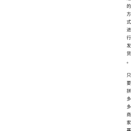
的
方
式
进
行
发
货
。
只
要
拼
多
多
商
家
开