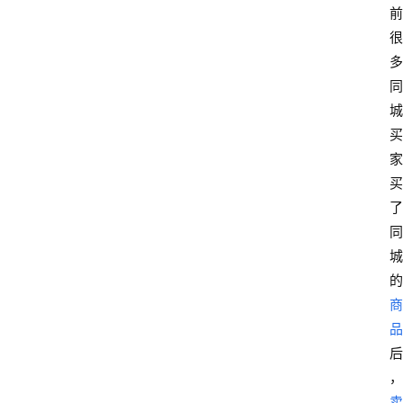
前
很
多
同
城
买
家
买
了
同
城
的
商
品
后
，
卖