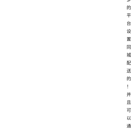
的
平
台
设
置
同
城
配
送
的
！
并
且
可
以
通