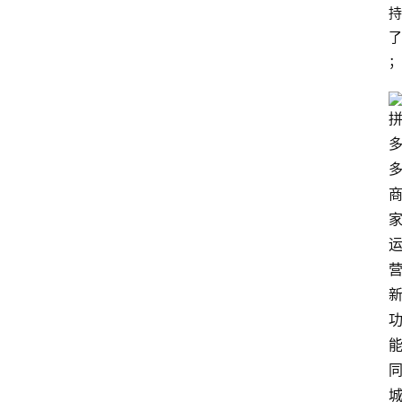
院
持
专
了
题
；
爱
问
易
答
找
服
务