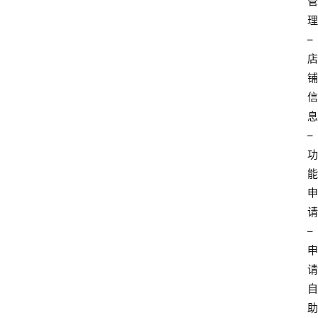
管
理
–
店
铺
信
息
–
功
能
申
请
–
申
请
自
助