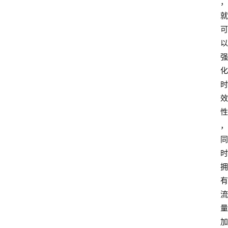
，
就
可
以
强
化
时
效
性
首
，
页
同
时
电
拥
商
干
有
货
流
量
学
加