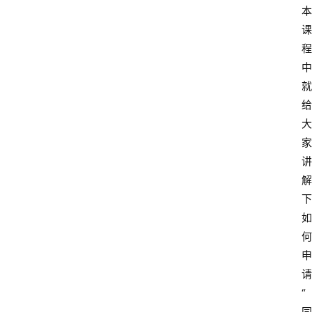
本
课
程
中
就
给
大
家
讲
解
下
如
何
申
请
“
同