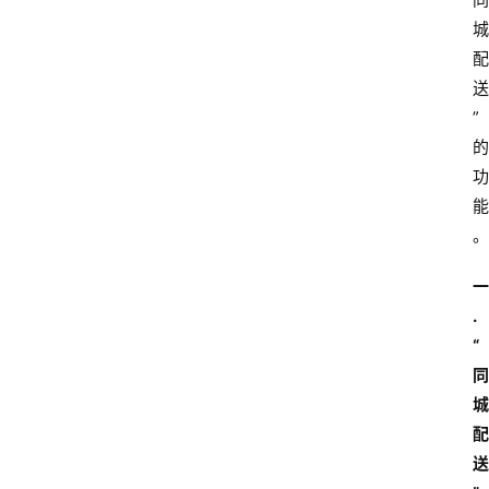
城
配
送
”
的
功
能
。
一
. 
“
同
城
配
送