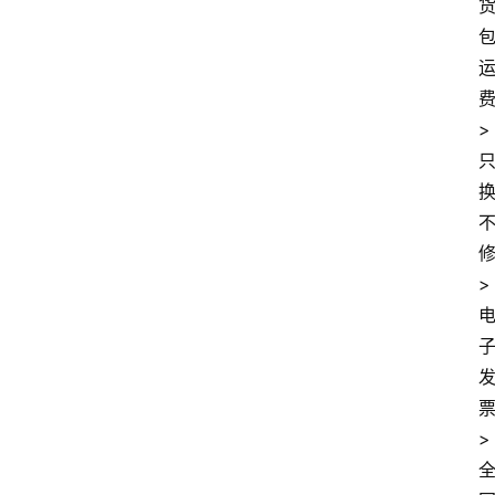
>
>
>