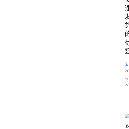
淘
2
网
阅