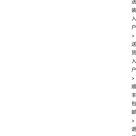
>
>
>