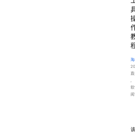
淘
2
直
,
软
阅