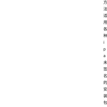
i
p
a