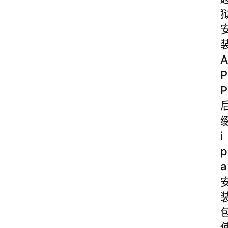
A
P
P
i
p
a