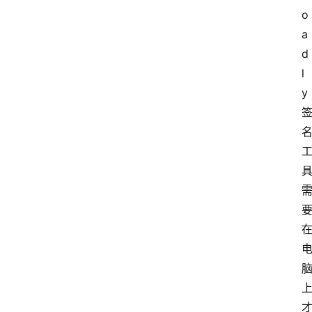
o
a
d
l
y