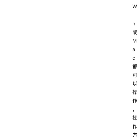
W
i
n
M
a
c