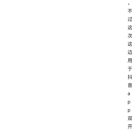
a
p
p