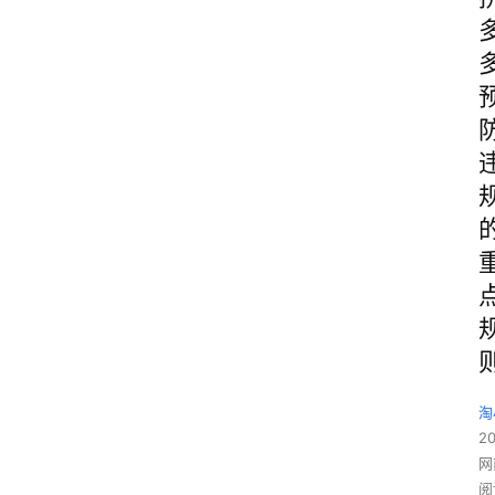
淘
2
网
阅