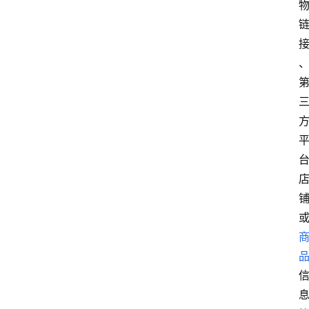
学
院
专
题
爱
问
易
答
找
服
务